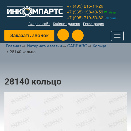
+7 (495) 215-14-26
+7 (965) 198-43-59
Whatsap
+7 (905) 719-53-82
Telegram
Вход на сайт
Кабинет дилера
Регистрация
Заказать звонок
Toggle
navigat
Главная
→
Интернет-магазин
→
CARRARO
→
Кольца
→
28140 кольцо
28140 кольцо