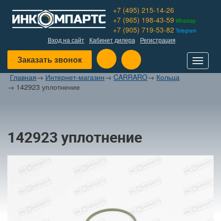
+7 (495) 215-14-26
+7 (965) 198-43-59
Whatsap
+7 (905) 719-53-82
Telegram
Вход на сайт
Кабинет дилера
Регистрация
Заказать звонок
Toggle
navigat
Главная
→
Интернет-магазин
→
CARRARO
→
Кольца
→
142923 уплотнение
142923 уплотнение