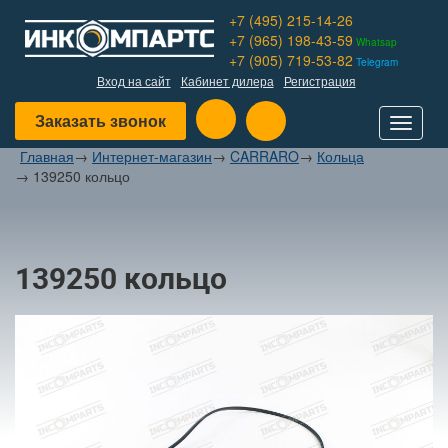
+7 (495) 215-14-26
+7 (965) 198-43-59
Whatsap
+7 (905) 719-53-82
Telegram
Вход на сайт
Кабинет дилера
Регистрация
Заказать звонок
Toggle
navigat
Главная
→
Интернет-магазин
→
CARRARO
→
Кольца
→
139250 кольцо
139250 кольцо