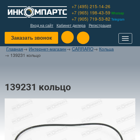
+7 (495) 215-14-26
+7 (965) 198-43-59
Whatsap
+7 (905) 719-53-82
Telegram
Вход на сайт
Кабинет дилера
Регистрация
Заказать звонок
Toggle
navigat
Главная
→
Интернет-магазин
→
CARRARO
→
Кольца
→
139231 кольцо
139231 кольцо