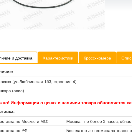
личие и доставка
Характеристики
Кросс-номера
Опис
личие:
осква (ул.Люблинская 153, строение 4)
нкара (авиа)
жно! Информация о ценах и наличии товара обновляется ка
ставка:
оставка по Москве и МО:
Москва - не более 3 часов, област
оставка по РФ:
Бесплатно до терминала трансп