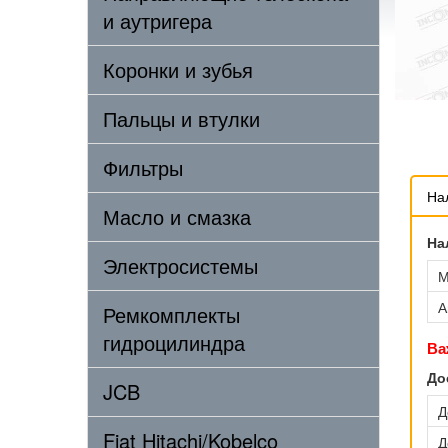
и аутригера
Коронки и зубья
Пальцы и втулки
Фильтры
На
Масло и смазка
На
Электросистемы
М
А
Ремкомплекты
гидроцилиндра
Ва
До
JCB
Д
Fiat Hitachi/Kobelco
Д