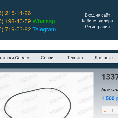
5) 215-14-26
Вход на сайт
5) 198-43-59
Whatsap
Кабинет дилера
Регистрация
5) 719-53-82
Telegram
аталоги Carraro
Сервис
Техника
Доставка
я
→
Интернет-магазин
→
CARRARO
→
Кольца
→
133757 кольцо
133
Артикул
1 500
-