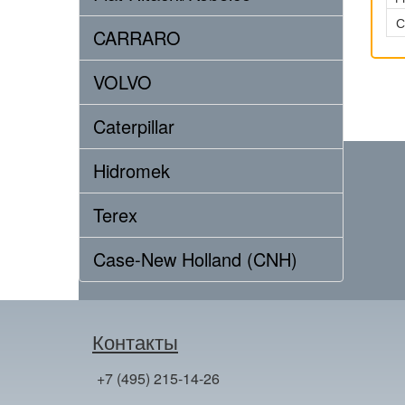
С
CARRARO
VOLVO
Caterpillar
Hidromek
Terex
Case-New Holland (CNH)
Контакты
+7 (495) 215-14-26