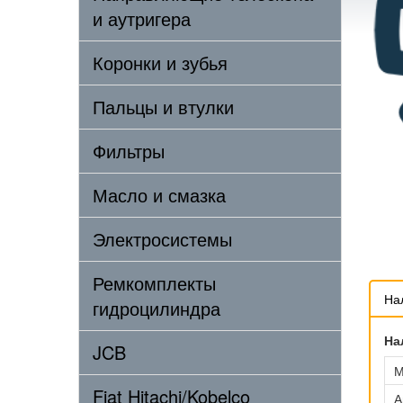
и аутригера
Коронки и зубья
Пальцы и втулки
Фильтры
Масло и смазка
Электросистемы
Ремкомплекты
На
гидроцилиндра
На
JCB
М
Fiat Hitachi/Kobelco
А