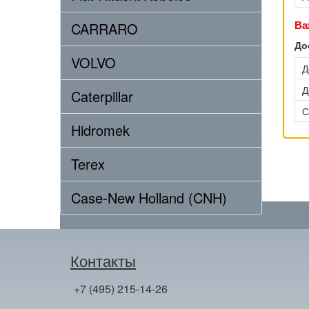
Ва
CARRARO
До
VOLVO
Д
Д
Caterpillar
С
Hidromek
Terex
Case-New Holland (CNH)
Контакты
+7 (495) 215-14-26