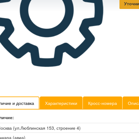
Уточни
личие и доставка
Характеристики
Кросс-номера
Опис
личие:
осква (ул.Люблинская 153, строение 4)
нкара (авиа)