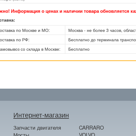
жно! Информация о ценах и наличии товара обновляется ка
ставка:
оставка по Москве и МО:
Москва - не более 3 часов, област
оставка по РФ:
Бесплатно до терминала трансп
амовывоз со склада в Москве:
Бесплатно
Интернет-магазин
Запчасти двигателя
CARRARO
Мосты
VOLVO