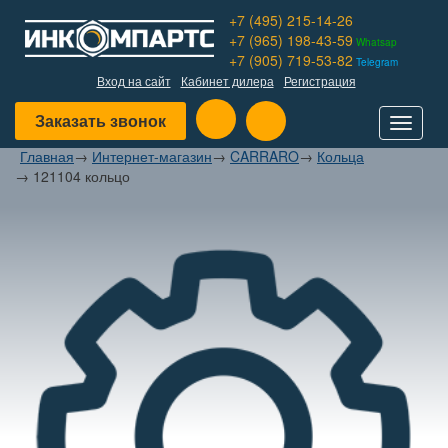
+7 (495) 215-14-26
+7 (965) 198-43-59
Whatsap
+7 (905) 719-53-82
Telegram
Вход на сайт
Кабинет дилера
Регистрация
Заказать звонок
Toggle
navigat
Главная
→
Интернет-магазин
→
CARRARO
→
Кольца
→
121104 кольцо