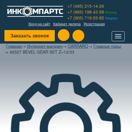
+7 (495) 215-14-26
+7 (965) 198-43-59
Whatsap
+7 (905) 719-53-82
Telegram
Вход на сайт
Кабинет дилера
Регистрация
Заказать звонок
Toggle
navigat
Главная
→
Интернет-магазин
→
CARRARO
→
Главные пары
→
66527 BEVEL GEAR SET Z=12/33