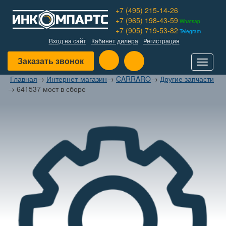
+7 (495) 215-14-26
+7 (965) 198-43-59
Whatsap
+7 (905) 719-53-82
Telegram
Вход на сайт
Кабинет дилера
Регистрация
Заказать звонок
Toggle
navigat
Главная
→
Интернет-магазин
→
CARRARO
→
Другие запчасти
→
641537 мост в сборе