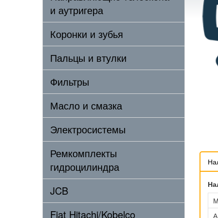
и аутригера
Коронки и зубья
Пальцы и втулки
Фильтры
Масло и смазка
Электросистемы
Ремкомплекты
На
гидроцилиндра
На
JCB
М
Fiat Hitachi/Kobelco
А