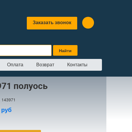
Заказать звонок
Оплата
Возврат
Контакты
луось
971 полуось
:
143971
0
руб