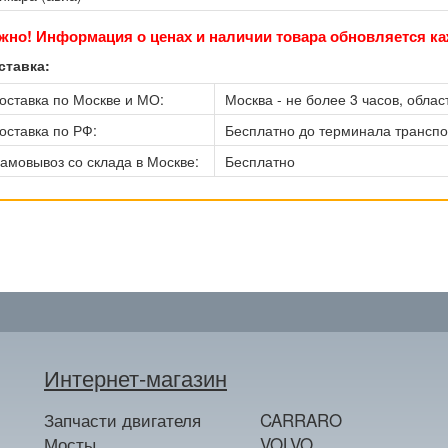
жно! Информация о ценах и наличии товара обновляется ка
ставка:
оставка по Москве и МО:
Москва - не более 3 часов, област
оставка по РФ:
Бесплатно до терминала трансп
амовывоз со склада в Москве:
Бесплатно
Интернет-магазин
Запчасти двигателя
CARRARO
Мосты
VOLVO