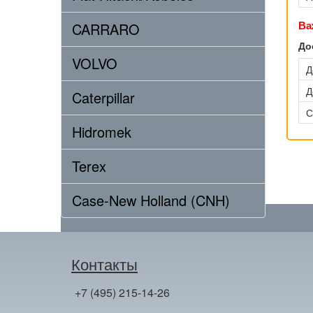
Ва
CARRARO
До
VOLVO
Д
Д
Caterpillar
С
Hidromek
Terex
Case-New Holland (CNH)
Контакты
+7 (495) 215-14-26