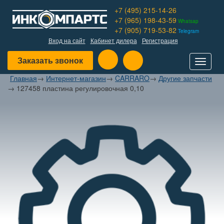
+7 (495) 215-14-26
+7 (965) 198-43-59
Whatsap
+7 (905) 719-53-82
Telegram
Вход на сайт
Кабинет дилера
Регистрация
Заказать звонок
Toggle
navigat
Главная
→
Интернет-магазин
→
CARRARO
→
Другие запчасти
→
127458 пластина регулировочная 0,10