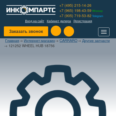
+7 (495) 215-14-26
+7 (965) 198-43-59
Whatsap
+7 (905) 719-53-82
Telegram
Вход на сайт
Кабинет дилера
Регистрация
Заказать звонок
Toggle
navigat
Главная
→
Интернет-магазин
→
CARRARO
→
Другие запчасти
→
121252 WHEEL HUB 18756