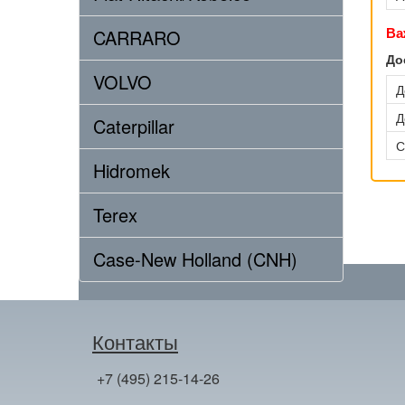
Ва
CARRARO
До
VOLVO
Д
Д
Caterpillar
С
Hidromek
Terex
Case-New Holland (CNH)
Контакты
+7 (495) 215-14-26