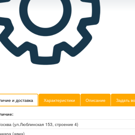
личие и доставка
Характеристики
Описание
Задать в
личие:
осква (ул.Люблинская 153, строение 4)
нкара (авиа)