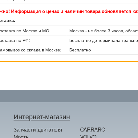
жно! Информация о ценах и наличии товара обновляется ка
ставка:
оставка по Москве и МО:
Москва - не более 3 часов, област
оставка по РФ:
Бесплатно до терминала трансп
амовывоз со склада в Москве:
Бесплатно
Интернет-магазин
Запчасти двигателя
CARRARO
Мосты
VOLVO