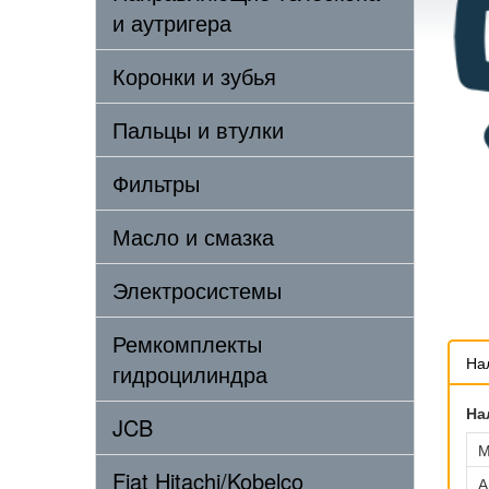
и аутригера
Коронки и зубья
Пальцы и втулки
Фильтры
Масло и смазка
Электросистемы
Ремкомплекты
На
гидроцилиндра
На
JCB
М
Fiat Hitachi/Kobelco
А