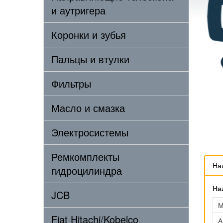
и аутригера
Коронки и зубья
Пальцы и втулки
Фильтры
Масло и смазка
Электросистемы
Ремкомплекты
На
гидроцилиндра
На
JCB
М
Fiat Hitachi/Kobelco
А