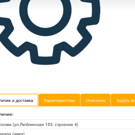
личие и доставка
Характеристики
Описание
Задать в
личие:
осква (ул.Люблинская 153, строение 4)
нкара (авиа)