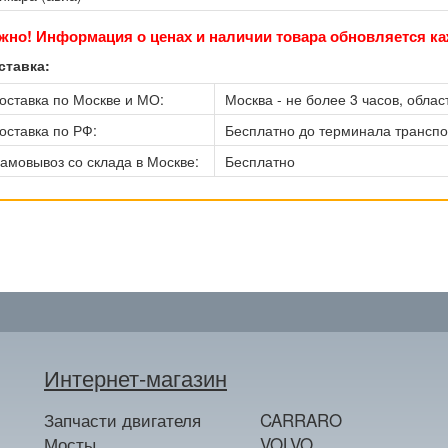
жно! Информация о ценах и наличии товара обновляется ка
ставка:
оставка по Москве и МО:
Москва - не более 3 часов, област
оставка по РФ:
Бесплатно до терминала трансп
амовывоз со склада в Москве:
Бесплатно
Интернет-магазин
Запчасти двигателя
CARRARO
Мосты
VOLVO