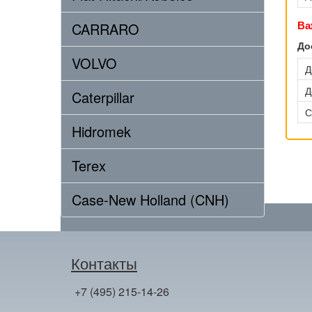
Ва
CARRARO
До
VOLVO
Д
Д
Caterpillar
С
Hidromek
Terex
Case-New Holland (CNH)
Контакты
+7 (495) 215-14-26