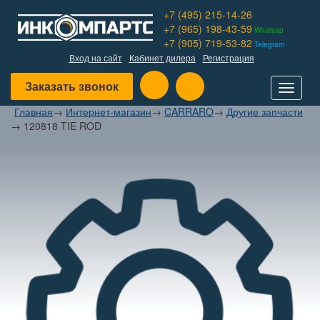
+7 (495) 215-14-26
+7 (965) 198-43-59
Whatsap
+7 (905) 719-53-82
Telegram
Вход на сайт
Кабинет дилера
Регистрация
Заказать звонок
Toggle
navigat
Главная
→
Интернет-магазин
→
CARRARO
→
Другие запчасти
→
120818 TIE ROD