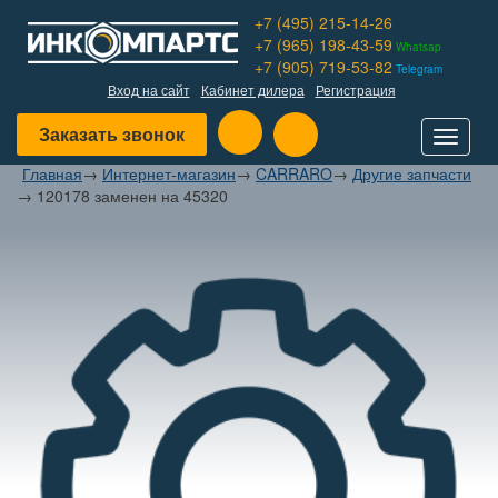
+7 (495) 215-14-26
+7 (965) 198-43-59
Whatsap
+7 (905) 719-53-82
Telegram
Вход на сайт
Кабинет дилера
Регистрация
Заказать звонок
Toggle
navigat
Главная
→
Интернет-магазин
→
CARRARO
→
Другие запчасти
→
120178 заменен на 45320