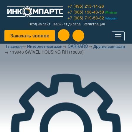
+7 (495) 215-14-26
+7 (965) 198-43-59
Whatsap
+7 (905) 719-53-82
Telegram
Вход на сайт
Кабинет дилера
Регистрация
Заказать звонок
Toggle
navigat
Главная
→
Интернет-магазин
→
CARRARO
→
Другие запчасти
→
119946 SWIVEL HOUSING RH (18639)