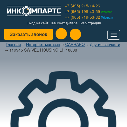
+7 (495) 215-14-26
+7 (965) 198-43-59
Whatsap
+7 (905) 719-53-82
Telegram
Вход на сайт
Кабинет дилера
Регистрация
Заказать звонок
Toggle
navigat
Главная
→
Интернет-магазин
→
CARRARO
→
Другие запчасти
→
119945 SWIVEL HOUSING LH 18638