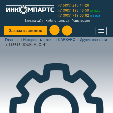
+7 (495) 215-14-26
+7 (965) 198-43-59
Whatsap
+7 (905) 719-53-82
Telegram
Вход на сайт
Кабинет дилера
Регистрация
Заказать звонок
Toggle
navigat
Главная
→
Интернет-магазин
→
CARRARO
→
Другие запчасти
→
118613 DOUBLE JOINT