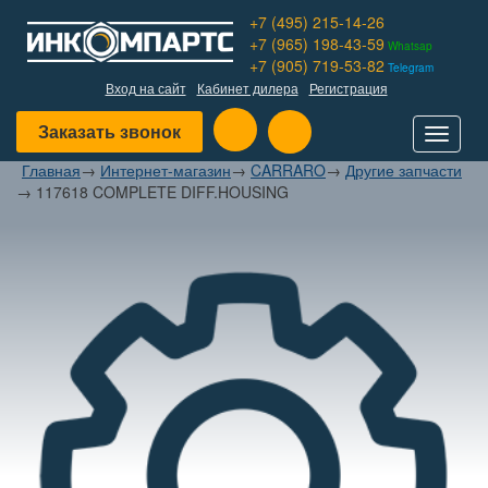
+7 (495) 215-14-26
+7 (965) 198-43-59
Whatsap
+7 (905) 719-53-82
Telegram
Вход на сайт
Кабинет дилера
Регистрация
Заказать звонок
Toggle
navigat
Главная
→
Интернет-магазин
→
CARRARO
→
Другие запчасти
→
117618 COMPLETE DIFF.HOUSING