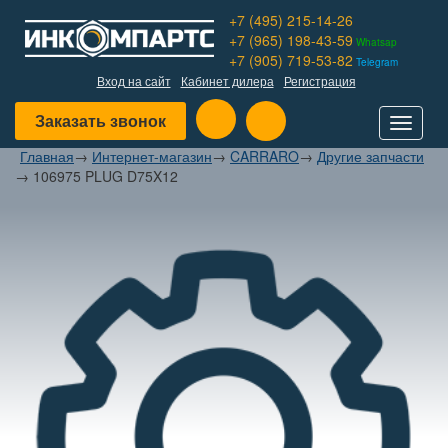
+7 (495) 215-14-26
+7 (965) 198-43-59
Whatsap
+7 (905) 719-53-82
Telegram
Вход на сайт
Кабинет дилера
Регистрация
Заказать звонок
Toggle
navigat
Главная
→
Интернет-магазин
→
CARRARO
→
Другие запчасти
→
106975 PLUG D75X12