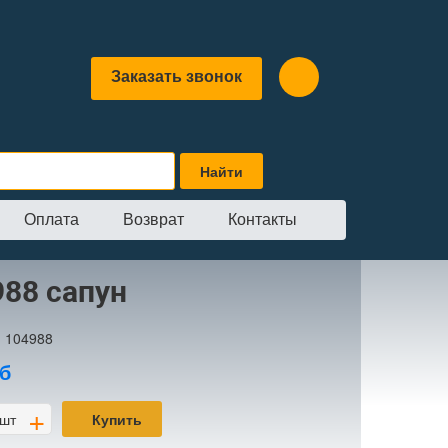
Заказать звонок
Оплата
Возврат
Контакты
пун
988 сапун
:
104988
б
+
шт
Купить