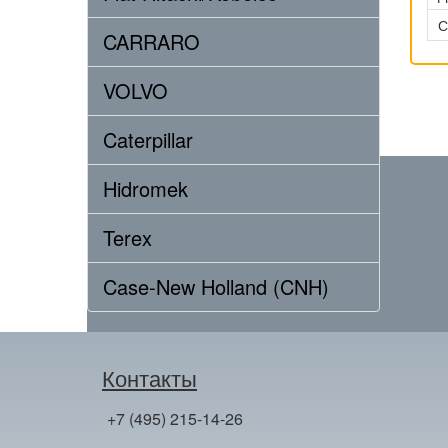
С
CARRARO
VOLVO
Caterpillar
Hidromek
Terex
Case-New Holland (CNH)
Контакты
+7 (495) 215-14-26