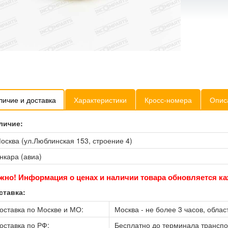
личие и доставка
Характеристики
Кросс-номера
Опис
личие:
осква (ул.Люблинская 153, строение 4)
нкара (авиа)
жно! Информация о ценах и наличии товара обновляется ка
ставка:
оставка по Москве и МО:
Москва - не более 3 часов, област
оставка по РФ:
Бесплатно до терминала трансп