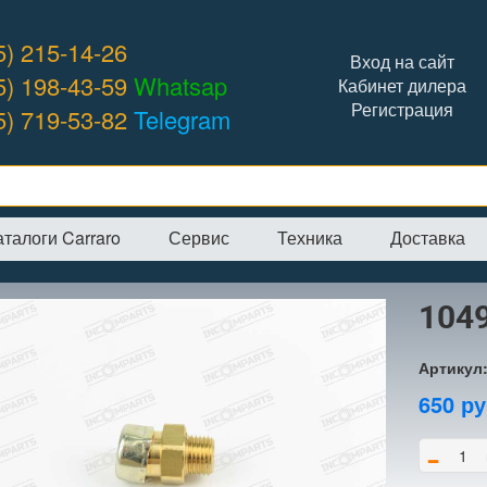
5) 215-14-26
Вход на сайт
5) 198-43-59
Whatsap
Кабинет дилера
Регистрация
5) 719-53-82
Telegram
аталоги Carraro
Сервис
Техника
Доставка
я
→
Интернет-магазин
→
CARRARO
→
Другие запчасти
→
104988 са
104
Артикул
650
ру
-