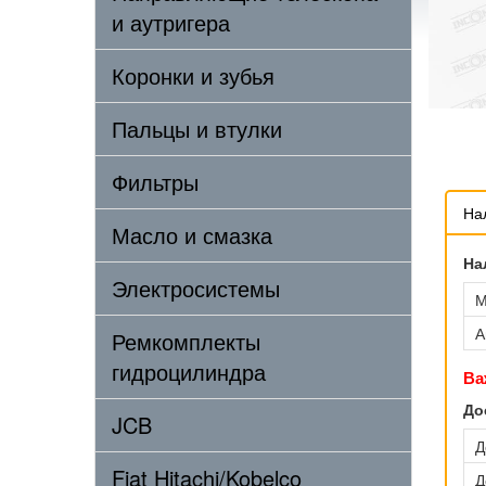
и аутригера
Коронки и зубья
Пальцы и втулки
Фильтры
На
Масло и смазка
На
Электросистемы
М
А
Ремкомплекты
гидроцилиндра
Ва
До
JCB
Д
Fiat Hitachi/Kobelco
Д