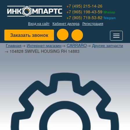
+7 (495) 215-14-26
+7 (965) 198-43-59
Whatsap
+7 (905) 719-53-82
Telegram
Вход на сайт
Кабинет дилера
Регистрация
Заказать звонок
Toggle
navigat
Главная
→
Интернет-магазин
→
CARRARO
→
Другие запчасти
→
104828 SWIVEL HOUSING RH 14883