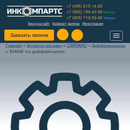
+7 (495) 215-14-26
+7 (965) 198-43-59
Whatsap
+7 (905) 719-53-82
Telegram
Вход на сайт
Кабинет дилера
Регистрация
Заказать звонок
Toggle
navigat
Главная
→
Интернет-магазин
→
CARRARO
→
Дифференциалы
→
834646 ось дифференциала