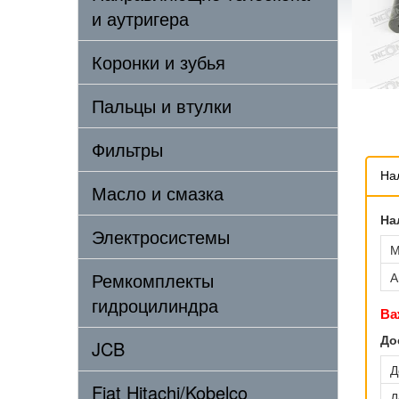
и аутригера
Коронки и зубья
Пальцы и втулки
Фильтры
На
Масло и смазка
На
Электросистемы
М
Ремкомплекты
А
гидроцилиндра
Ва
До
JCB
Д
Fiat Hitachi/Kobelco
Д