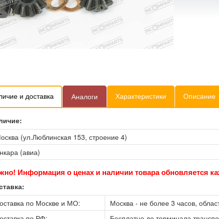
личие и доставка
Характеристики
Описание
Аналоги
личие:
осква (ул.Люблинская 153, строение 4)
нкара (авиа)
жно! Информация о ценах и наличии товара обновляется ка
ставка:
оставка по Москве и МО:
Москва - не более 3 часов, област
оставка по РФ:
Бесплатно до терминала трансп