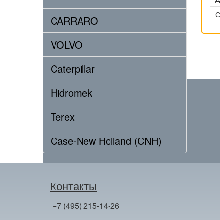
С
CARRARO
VOLVO
Caterpillar
Hidromek
Terex
Case-New Holland (CNH)
Контакты
+7 (495) 215-14-26