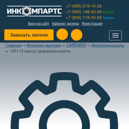
+7 (495) 215-14-26
+7 (965) 198-43-59
Whatsap
+7 (905) 719-53-82
Telegram
Вход на сайт
Кабинет дилера
Регистрация
Заказать звонок
Toggle
navigat
Главная
→
Интернет-магазин
→
CARRARO
→
Дифференциалы
→
145113 корпус дифференциала