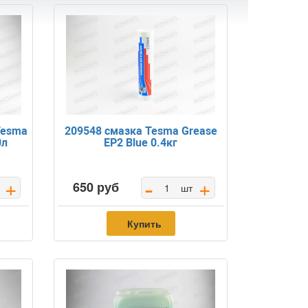
Tesma
209548 смазка Tesma Grease
0л
EP2 Blue 0.4кг
-
+
+
650 руб
шт
Купить