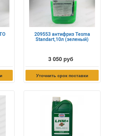
TTO
209553 антифриз Tesma
Standart,10л (зеленый)
3 050 руб
ки
Уточнить срок поставки