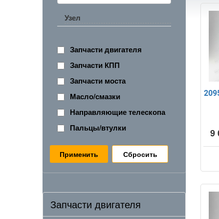
Узел
Запчасти двигателя
Запчасти КПП
Запчасти моста
209
Масло/смазки
Направляющие телескопа
Пальцы/втулки
9 
Сбросить
Запчасти двигателя