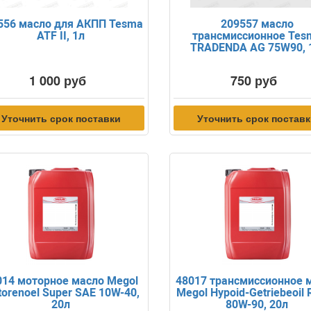
556 масло для АКПП Tesma
209557 масло
ATF II, 1л
трансмиссионное Tes
TRADENDA AG 75W90, 
1 000 руб
750 руб
Уточнить срок поставки
Уточнить срок постав
014 моторное масло Megol
48017 трансмиссионное 
orenoel Super SAE 10W-40,
Megol Hypoid-Getriebeoil 
20л
80W-90, 20л