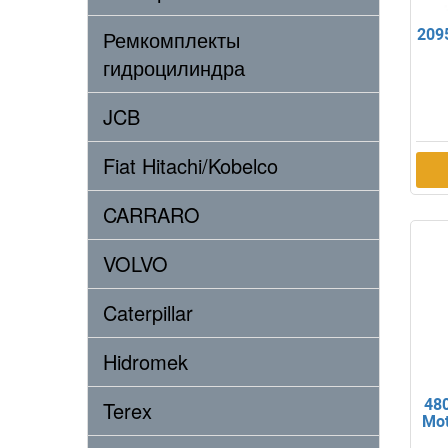
Ремкомплекты
209
гидроцилиндра
JCB
Fiat Hitachi/Kobelco
CARRARO
VOLVO
Caterpillar
Hidromek
48
Terex
Mot