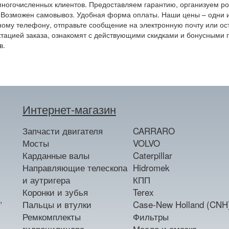
ногочисленных клиентов. Предоставляем гарантию, организуем ро
 Возможен самовывоз. Удобная форма оплаты. Наши цены – одни и
ному телефону, отправьте сообщение на электронную почту или ост
тацией заказа, ознакомят с действующими скидками и бонусными
в.
Интернет-магазин
Запчасти двигателя
CARRARO
Мосты
VOLVO
Карданные валы
Caterpillar
Направляющие телескопа
Hidromek
и аутригера
КПП
Коронки и зубья
Terex
,
Пальцы и втулки
Case-New Holland (CNH
Ремкомплекты
Фильтры
гидроцилиндра
Масло и смазка