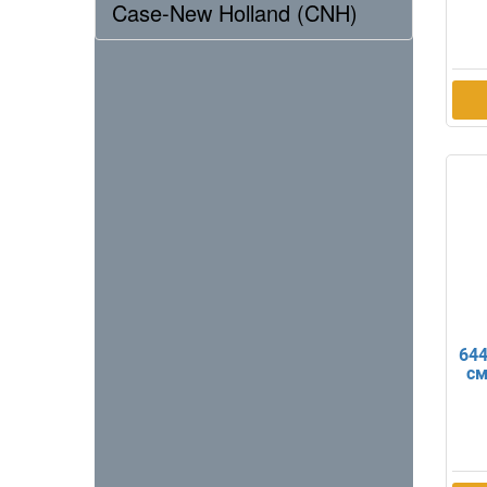
Case-New Holland (CNH)
64
см