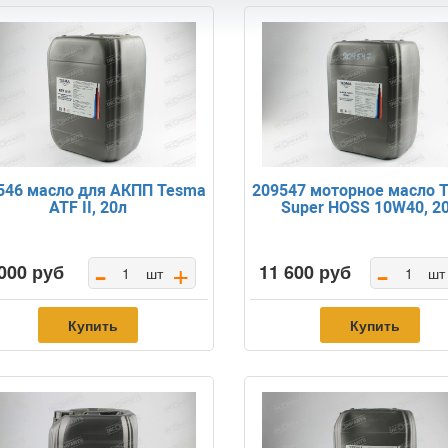
546 масло для АКПП Tesma
209547 моторное масло 
ATF II, 20л
Super HOSS 10W40, 2
-
-
+
000 руб
11 600 руб
шт
шт
Купить
Купить