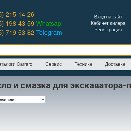
5) 215-14-26
Вход на сайт
5) 198-43-59
Whatsap
Кабинет дилера
Регистрация
5) 719-53-82
Telegram
аталоги Carraro
Сервис
Техника
Доставка
я
→
Интернет-магазин
→
Масло и смазка
ло и смазка для экскаватора-