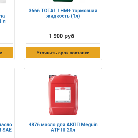
3666 TOTAL LHM+ тормозная
ma
жидкость (1л)
1 л
1 900 руб
ки
Уточнить срок поставки
масло
4876 масло для АКПП Meguin
R SAE
ATF III 20л