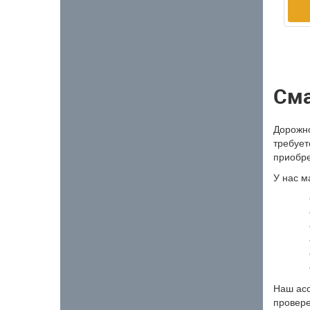
Сма
Дорожно
требует
приобре
У нас м
Наш асс
провере