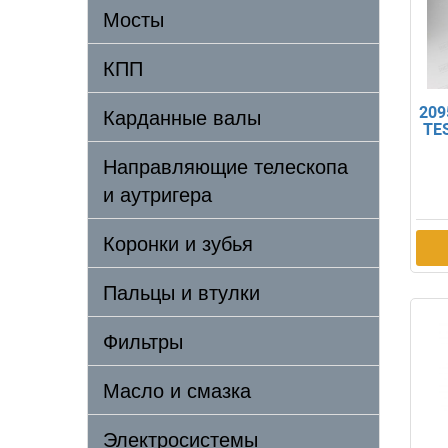
Мосты
КПП
Карданные валы
209
TE
Направляющие телескопа
и аутригера
Коронки и зубья
Пальцы и втулки
Фильтры
Масло и смазка
Электросистемы